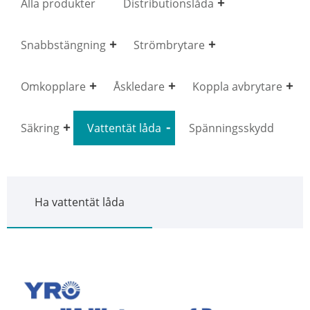
Alla produkter
Distributionslåda
Snabbstängning
Strömbrytare
Omkopplare
Åskledare
Koppla avbrytare
Säkring
Vattentät låda
Spänningsskydd
Ha vattentät låda