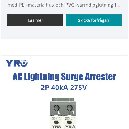
med PE -materialhus och PVC -varmdipgjutning för
AC -system för att motstå överspänningspåverkan
och säkerställa kraftsäkerhet.
Läs mer
Skicka förfrågan