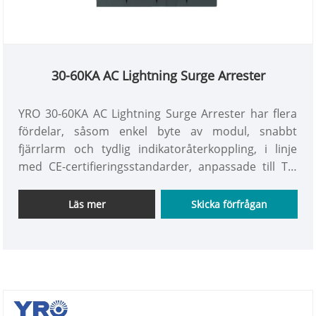
30-60KA AC Lightning Surge Arrester
YRO 30-60KA AC Lightning Surge Arrester har flera
fördelar, såsom enkel byte av modul, snabbt
fjärrlarm och tydlig indikatoråterkoppling, i linje
med CE-certifieringsstandarder, anpassade till TT-
och TN-jordningsläge, för att ge ett komplett utbud
av överspänningsskydd för elektrisk utrustning.
Läs mer
Skicka förfrågan