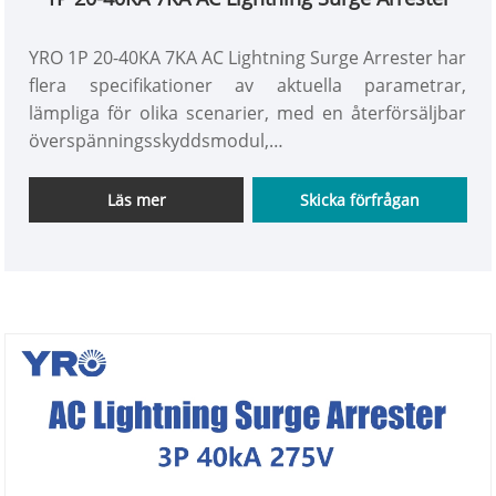
YRO 1P 20-40KA 7KA AC Lightning Surge Arrester har
flera specifikationer av aktuella parametrar,
lämpliga för olika scenarier, med en återförsäljbar
överspänningsskyddsmodul,
fjärrkontrollsignalterminal och indikatorprompt och
andra praktiska funktioner, i linje med olika
Läs mer
Skicka förfrågan
jordningsmetoder och erhållit CE-certifikatet, för
elektrisk utrustning för att tillhandahålla tillförlitlig
skydd och felalarm.