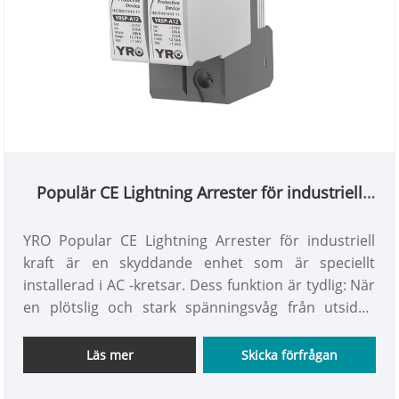
Populär CE Lightning Arrester för industriell
kraft
YRO Popular CE Lightning Arrester för industriell
kraft är en skyddande enhet som är speciellt
installerad i AC -kretsar. Dess funktion är tydlig: När
en plötslig och stark spänningsvåg från utsidan
försöker komma in i rummet genom ledningarna
kan den starta omedelbart, blockera påverkan och
Läs mer
Skicka förfrågan
avleda det mesta av den farliga energin och skydda
de efterföljande anslutna elektriska apparaterna