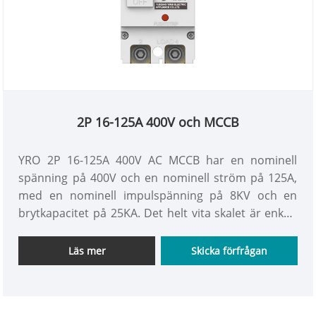
2P 16-125A 400V och MCCB
YRO 2P 16-125A 400V AC MCCB har en nominell
spänning på 400V och en nominell ström på 125A,
med en nominell impulspänning på 8KV och en
brytkapacitet på 25KA. Det helt vita skalet är enkelt
och vackert, vilket ger tillförlitlig överbelastning och
kortslutningsskydd för AC -kretsar och säkerställer
Läs mer
Skicka förfrågan
effektivt den stabila driften av kraftsystemet.