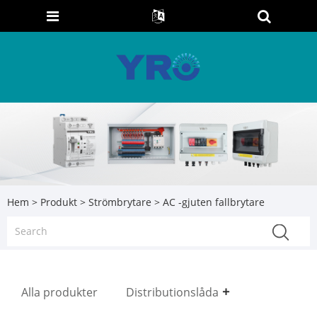
Hem
>
Produkt
>
Strömbrytare
> AC -gjuten fallbrytare
Alla produkter
Distributionslåda