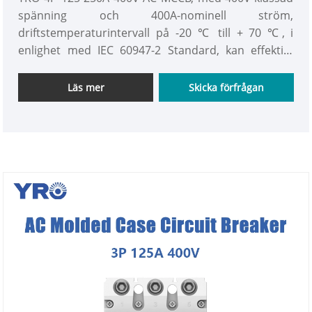
spänning och 400A-nominell ström,
driftstemperaturintervall på -20 ℃ till + 70 ℃, i
enlighet med IEC 60947-2 Standard, kan effektivt
eliminera elharor i liv, för komplexa elscenarier för
att ge tillförlitligt kraftskydd. Att säkerställa den
Läs mer
Skicka förfrågan
säkra och stabila driften av kraftsystemet är en
viktig utrustning för modern kraftfördelning och
skydd.