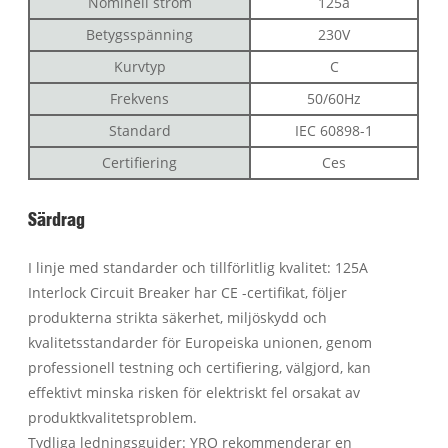
Nominell ström
125a
Betygsspänning
230V
Kurvtyp
C
Frekvens
50/60Hz
Standard
IEC 60898-1
Certifiering
Ces
Särdrag
I linje med standarder och tillförlitlig kvalitet: 125A
Interlock Circuit Breaker har CE -certifikat, följer
produkterna strikta säkerhet, miljöskydd och
kvalitetsstandarder för Europeiska unionen, genom
professionell testning och certifiering, välgjord, kan
effektivt minska risken för elektriskt fel orsakat av
produktkvalitetsproblem.
Tydliga ledningsguider: YRO rekommenderar en