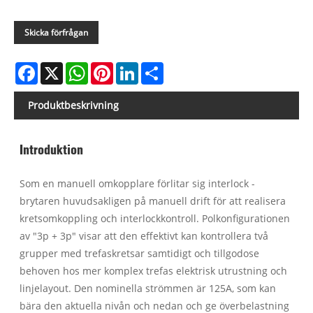
Skicka förfrågan
Facebook
X
WhatsApp
Pinterest
LinkedIn
Share
Produktbeskrivning
Introduktion
Som en manuell omkopplare förlitar sig interlock -
brytaren huvudsakligen på manuell drift för att realisera
kretsomkoppling och interlockkontroll. Polkonfigurationen
av "3p + 3p" visar att den effektivt kan kontrollera två
grupper med trefaskretsar samtidigt och tillgodose
behoven hos mer komplex trefas elektrisk utrustning och
linjelayout. Den nominella strömmen är 125A, som kan
bära den aktuella nivån och nedan och ge överbelastning