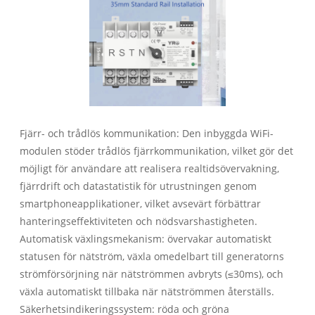
Fjärr- och trådlös kommunikation: Den inbyggda WiFi-
modulen stöder trådlös fjärrkommunikation, vilket gör det
möjligt för användare att realisera realtidsövervakning,
fjärrdrift och datastatistik för utrustningen genom
smartphoneapplikationer, vilket avsevärt förbättrar
hanteringseffektiviteten och nödsvarshastigheten.
Automatisk växlingsmekanism: övervakar automatiskt
statusen för nätström, växla omedelbart till generatorns
strömförsörjning när nätströmmen avbryts (≤30ms), och
växla automatiskt tillbaka när nätströmmen återställs.
Säkerhetsindikeringssystem: röda och gröna