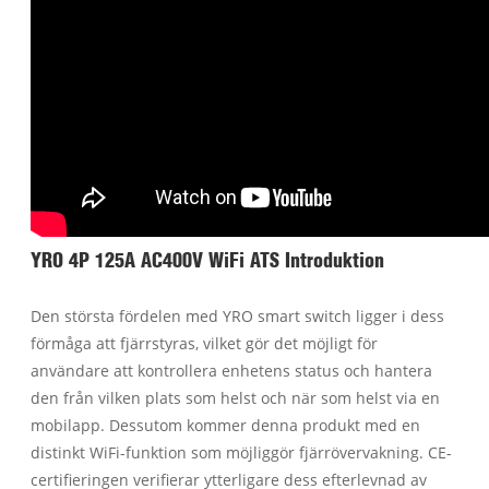
YRO 4P 125A AC400V WiFi ATS Introduktion
Den största fördelen med YRO smart switch ligger i dess
förmåga att fjärrstyras, vilket gör det möjligt för
användare att kontrollera enhetens status och hantera
den från vilken plats som helst och när som helst via en
mobilapp. Dessutom kommer denna produkt med en
distinkt WiFi-funktion som möjliggör fjärrövervakning. CE-
certifieringen verifierar ytterligare dess efterlevnad av