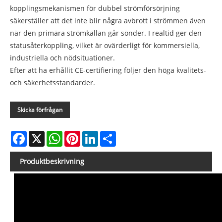
kopplingsmekanismen för dubbel strömförsörjning
säkerställer att det inte blir några avbrott i strömmen även
när den primära strömkällan går sönder. I realtid ger den
statusåterkoppling, vilket är ovärderligt för kommersiella,
industriella och nödsituationer.
Efter att ha erhållit CE-certifiering följer den höga kvalitets-
och säkerhetsstandarder.
Skicka förfrågan
Facebook
X
WhatsApp
Pinterest
LinkedIn
Share
Produktbeskrivning