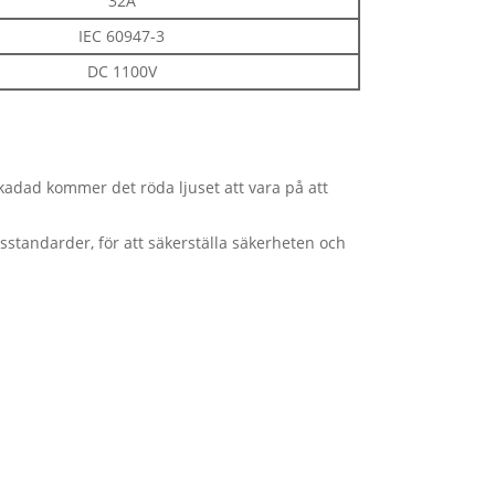
32A
IEC 60947-3
DC 1100V
kadad kommer det röda ljuset att vara på att
etsstandarder, för att säkerställa säkerheten och