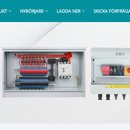
UKT
NYBÖRJARE
LADDA NER
SKICKA FÖRFRÅG