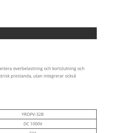
antera överbelastning och kortslutning och
ktrisk prestanda, utan integrerar också
YROPV-32B
DC 1000V