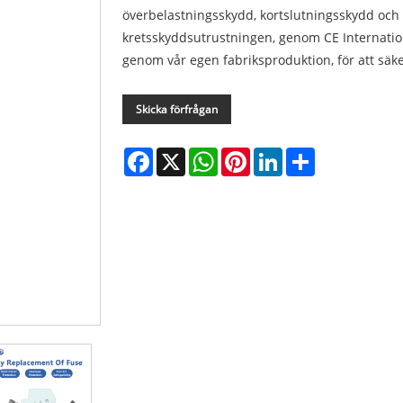
överbelastningsskydd, kortslutningsskydd och 
kretsskyddsutrustningen, genom CE Internation
genom vår egen fabriksproduktion, för att säker
Skicka förfrågan
Facebook
X
WhatsApp
Pinterest
LinkedIn
Share