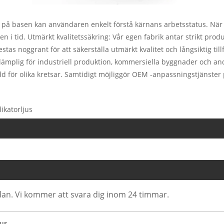
på basen kan användaren enkelt förstå kärnans arbetsstatus. När 
 i tid. Utmärkt kvalitetssäkring: Vår egen fabrik antar strikt prod
estas noggrant för att säkerställa utmärkt kvalitet och långsiktig till
 lämplig för industriell produktion, kommersiella byggnader och an
d för olika kretsar. Samtidigt möjliggör OEM -anpassningstjänster p
ikatorljus
dan. Vi kommer att svara dig inom 24 timmar.