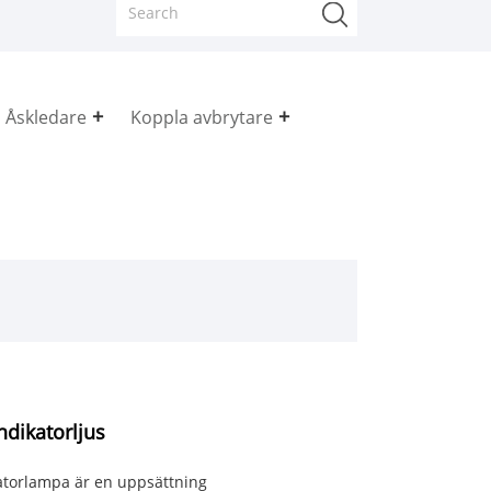
Åskledare
Koppla avbrytare
ndikatorljus
atorlampa är en uppsättning