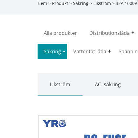
Hem
>
Produkt
>
Säkring
>
Likström
> 32A 1000V 
Alla produkter
Distributionslåda
Säkring
Vattentät låda
Spännin
Likström
AC -säkring