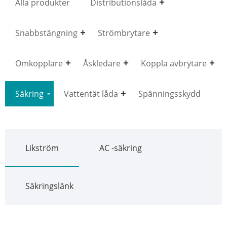
Alla produkter
Distributionslåda
Snabbstängning
Strömbrytare
Omkopplare
Åskledare
Koppla avbrytare
Säkring
Vattentät låda
Spänningsskydd
Likström
AC -säkring
Säkringslänk