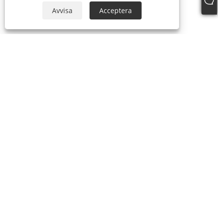
Avvisa
Acceptera
+86-19817510013
contact@yroele.com
Copyright © 2024 ZHEJIANG YRO NEW ENERGY CO.,LTD. Alla