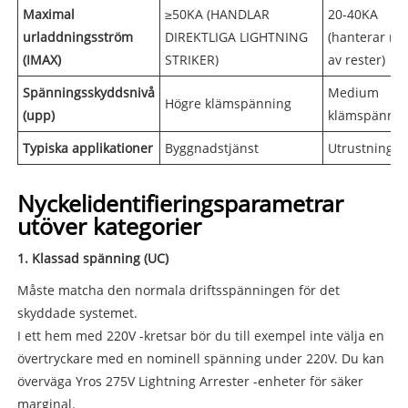
Maximal
≥50KA (HANDLAR
20-40KA
urladdningsström
DIREKTLIGA LIGHTNING
(hanterar res
(IMAX)
STRIKER)
av rester)
Spänningsskyddsnivå
Medium
Högre klämspänning
(upp)
klämspännin
Typiska applikationer
Byggnadstjänst
Utrustnings
Nyckelidentifieringsparametrar
utöver kategorier
1. Klassad spänning (UC)
Måste matcha den normala driftsspänningen för det
skyddade systemet.
I ett hem med 220V -kretsar bör du till exempel inte välja en
övertryckare med en nominell spänning under 220V. Du kan
överväga Yros 275V Lightning Arrester -enheter för säker
marginal.