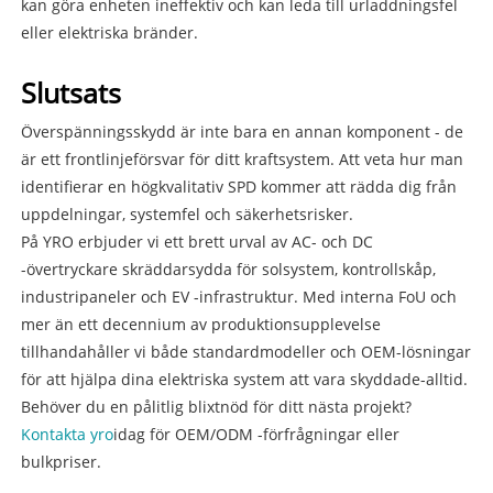
kan göra enheten ineffektiv och kan leda till urladdningsfel
eller elektriska bränder.
Slutsats
Överspänningsskydd är inte bara en annan komponent - de
är ett frontlinjeförsvar för ditt kraftsystem. Att veta hur man
identifierar en högkvalitativ SPD kommer att rädda dig från
uppdelningar, systemfel och säkerhetsrisker.
På YRO erbjuder vi ett brett urval av AC- och DC
-övertryckare skräddarsydda för solsystem, kontrollskåp,
industripaneler och EV -infrastruktur. Med interna FoU och
mer än ett decennium av produktionsupplevelse
tillhandahåller vi både standardmodeller och OEM-lösningar
för att hjälpa dina elektriska system att vara skyddade-alltid.
Behöver du en pålitlig blixtnöd för ditt nästa projekt?
Kontakta yro
idag för OEM/ODM -förfrågningar eller
bulkpriser.