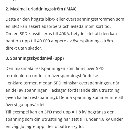
2. Maximal urladdningsström (IMAX)
Detta är den högsta blixt- eller överspänningsströmmen som
en SPD kan säkert absorbera och avleda inom kort tid.
Om en SPD klassificeras till 40KA, betyder det att den kan
hantera upp till 40 000 ampere av överspänningsström
direkt utan skador.
3. Spänningsskyddsnivå (upp)
Den maximala restspänningen som finns över SPD -
terminalerna under en överspänningshändelse.
I enklare termer, medan SPD minskar överspänningen, når
en del av spänningen "läckage" fortfarande din utrustning
(även kallad restspänning). Denna spänning kommer inte att
överstiga uppvärdet.
Till exempel kan en SPD med upp = 1,8 kV begränsa den
spänning som din utrustning har sett till under 1,8 kV under
en våg. Ju lägre upp, desto bättre skydd.