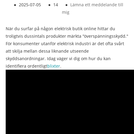
●
2025-07-05
●
14
●
Lämna ett meddelande till
mig
När du surfar på någon elektrisk butik online hittar du
troligtvis dussintals produkter märkta "överspänningsskydd."
För konsumenter utanför elektrisk industri är det ofta svårt
att skilja mellan dessa liknande utseende
skyddsanordningar. Idag väger vi dig om hur du kan
identifiera ordentligt
blixter
.