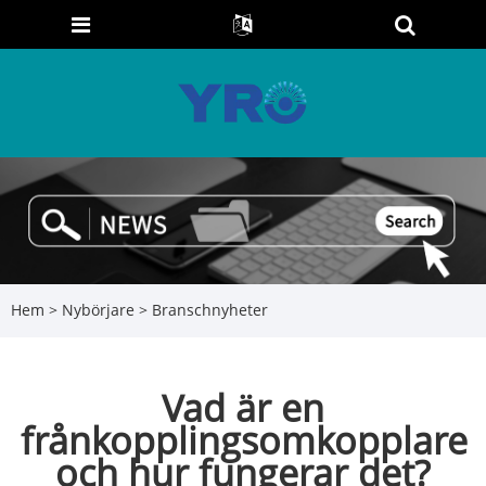
Hem
>
Nybörjare
>
Branschnyheter
Vad är en
frånkopplingsomkopplare
och hur fungerar det?