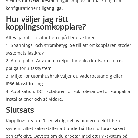
3.
Finns för OEM -beställningar
: Anpassad märkning och
konfigurationer tillgängliga.
Hur väljer jag rätt
kopplingsomkopplare?
Att välja rätt isolator beror på flera faktorer:
1. Spännings- och strömbetyg: Se till att omkopplaren stöder
systemets lastkrav.
2. Antal poler: Använd enkelpol för enkla kretsar och tre-
poliga för 3-fassystem.
3. Miljö: För utomhusbruk väljer du väderbeständig eller
IP66-klassificering.
4. Applikation: DC -isolatorer för sol, roterande för kompakta
installationer och så vidare.
Slutsats
Kopplingsbrytare är en viktig del av moderna elektriska
system, vilket säkerställer att underhåll kan utföras säkert
och effektivt. Oavsett om du arbetar med ett PV -system på