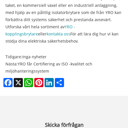
taket, en kommersiell växel eller en industriell anläggning,
med hjälp av en pålitlig isolatorbrytare som de från YRO kan
förbättra ditt systems säkerhet och prestanda avsevärt.
Utforska vårt hela sortiment av
YRO -
kopplingsbrytare
eller
kontakta oss
För att lära dig hur vi kan
stödja dina elektriska säkerhetsbehov.
Tidigare:
Inga nyheter
Nästa:
YRO får Certifiering av ISO -kvalitet och
miljöhanteringssystem
Facebook
X
WhatsApp
Pinterest
LinkedIn
Share
Skicka förfrågan