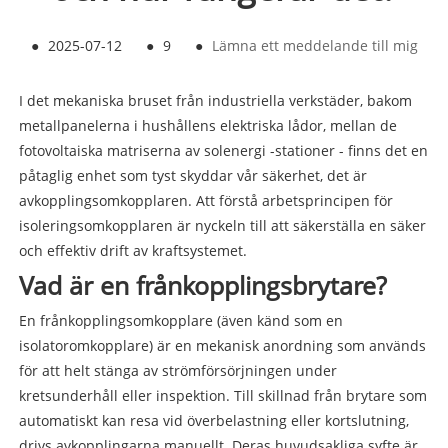
●
2025-07-12
●
9
●
Lämna ett meddelande till mig
I det mekaniska bruset från industriella verkstäder, bakom
metallpanelerna i hushållens elektriska lådor, mellan de
fotovoltaiska matriserna av solenergi -stationer - finns det en
påtaglig enhet som tyst skyddar vår säkerhet, det är
avkopplingsomkopplaren. Att förstå arbetsprincipen för
isoleringsomkopplaren är nyckeln till att säkerställa en säker
och effektiv drift av kraftsystemet.
Vad är en frånkopplingsbrytare?
En frånkopplingsomkopplare (även känd som en
isolatoromkopplare) är en mekanisk anordning som används
för att helt stänga av strömförsörjningen under
kretsunderhåll eller inspektion. Till skillnad från brytare som
automatiskt kan resa vid överbelastning eller kortslutning,
drivs avkopplingarna manuellt. Deras huvudsakliga syfte är